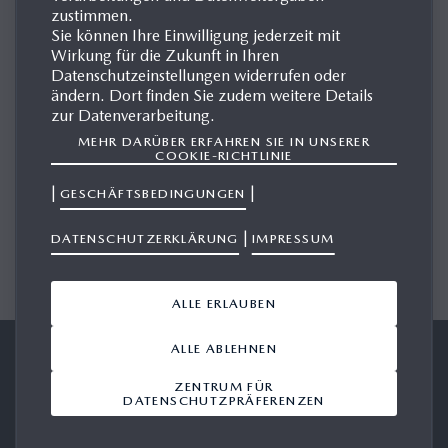
zustimmen.
Sie können Ihre Einwilligung jederzeit mit
FRANÇAIS
Wirkung für die Zukunft in Ihren
Datenschutzeinstellungen widerrufen oder
French
ändern. Dort finden Sie zudem weitere Details
zur Datenverarbeitung.
DEUTSCH
MEHR DARÜBER ERFAHREN SIE IN UNSERER
COOKIE-RICHTLINIE
German
|
|
GESCHÄFTSBEDINGUNGEN
ITALIANO
|
DATENSCHUTZERKLÄRUNG
IMPRESSUM
Italian
ALLE ERLAUBEN
ALLE ABLEHNEN
Die offizielle Mazda Website
Geschäftsbedingungen
ZENTRUM FÜR
Datenschutzerklärung
Herausgeber
DATENSCHUTZPRÄFERENZEN
Cookies
Mazda im Web