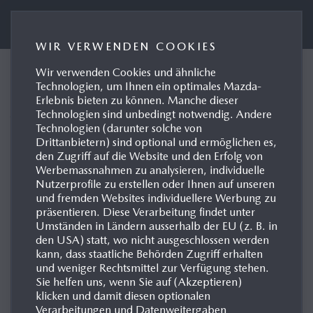
Mazda (Suisse) SA
WIR VERWENDEN COOKIES
Wir verwenden Cookies und ähnliche
Der neue Mazda CX-6e:
Technologien, um Ihnen ein optimales Mazda-
Erlebnis bieten zu können. Manche dieser
Japanisch inspirierter
Technologien sind unbedingt notwendig. Andere
Innenraum für das
Technologien (darunter solche von
Drittanbietern) sind optional und ermöglichen es,
Zeitalter der
den Zugriff auf die Website und den Erfolg von
Elektromobilität
Werbemassnahmen zu analysieren, individuelle
Nutzerprofile zu erstellen oder Ihnen auf unseren
Petit-Lancy, 26.05.2026
und fremden Websites individuellere Werbung zu
präsentieren. Diese Verarbeitung findet unter
Umständen in Ländern ausserhalb der EU (z. B. in
den USA) statt, wo nicht ausgeschlossen werden
kann, dass staatliche Behörden Zugriff erhalten
und weniger Rechtsmittel zur Verfügung stehen.
Sie helfen uns, wenn Sie auf (Akzeptieren)
klicken und damit diesen optionalen
Verarbeitungen und Datenweitergaben